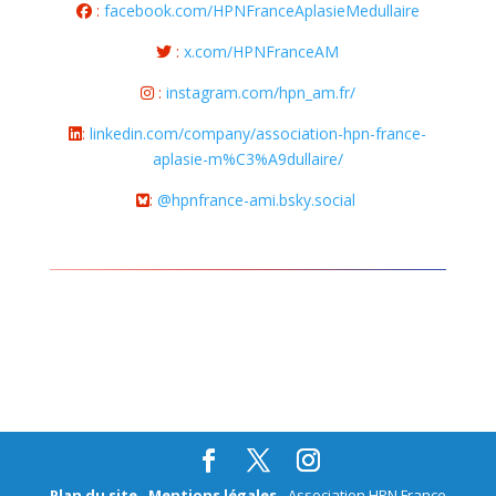
:
facebook.com/HPNFranceAplasieMedullaire
:
x.com/HPNFranceAM
:
instagram.com/hpn_am.fr/
:
linkedin.com/company/association-hpn-france-
aplasie-m%C3%A9dullaire/
:
@hpnfrance-ami.bsky.social
Plan du site
-
Mentions légales
- Association HPN France