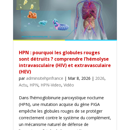
HPN : pourquoi les globules rouges
sont détruits ? comprendre l’hémolyse
intravasculaire (HIV) et extravasculaire
(HEV)
par
adminsitehpnfrance
|
Mar 8, 2026
|
2026
,
Actu
,
HPN
,
HPN-Video
,
Vidéo
Dans l’hémoglobinurie paroxystique nocturne
(HPN), une mutation acquise du gène PIGA
empêche les globules rouges de se protéger
correctement contre le système du complément,
un mécanisme naturel de défense de