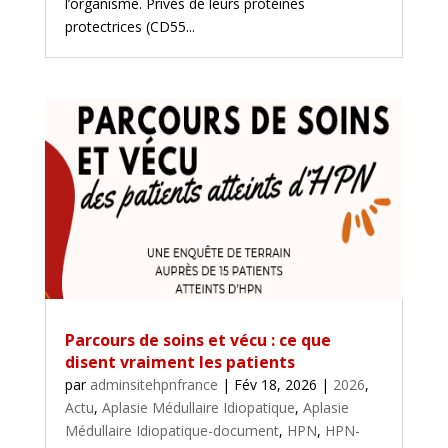
l’organisme. Privés de leurs protéines
protectrices (CD55...
Parcours de soins et vécu : ce que
disent vraiment les patients
par
adminsitehpnfrance
|
Fév 18, 2026
|
2026
,
Actu
,
Aplasie Médullaire Idiopatique
,
Aplasie
Médullaire Idiopatique-document
,
HPN
,
HPN-