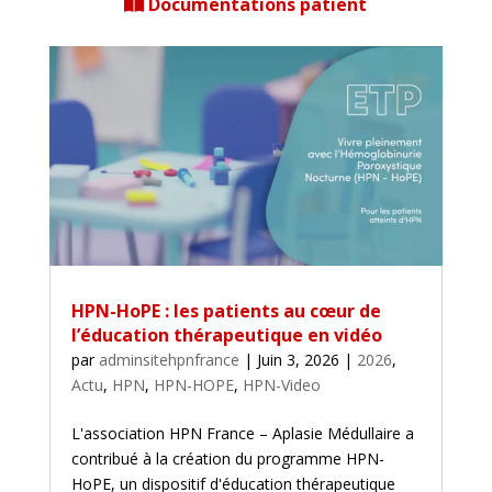
Documentations patient
HPN-HoPE : les patients au cœur de
l’éducation thérapeutique en vidéo
par
adminsitehpnfrance
|
Juin 3, 2026
|
2026
,
Actu
,
HPN
,
HPN-HOPE
,
HPN-Video
L'association HPN France – Aplasie Médullaire a
contribué à la création du programme HPN-
HoPE, un dispositif d'éducation thérapeutique