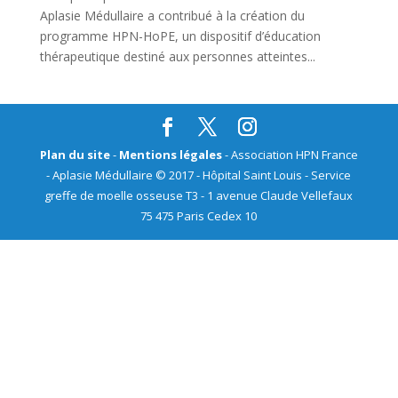
Aplasie Médullaire a contribué à la création du
programme HPN-HoPE, un dispositif d’éducation
thérapeutique destiné aux personnes atteintes...
Plan du site
-
Mentions légales
- Association HPN France
- Aplasie Médullaire © 2017 - Hôpital Saint Louis - Service
greffe de moelle osseuse T3 - 1 avenue Claude Vellefaux
75 475 Paris Cedex 10