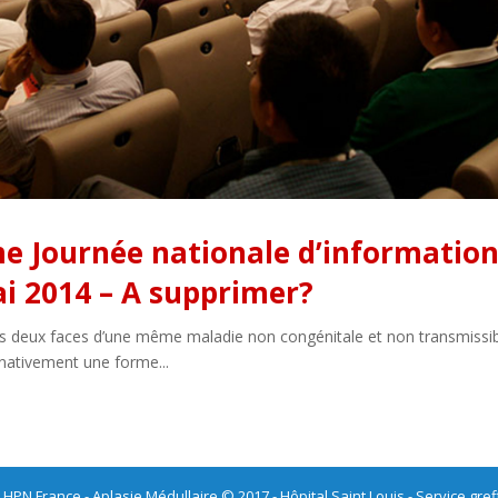
 Journée nationale d’information 
i 2014 – A supprimer?
les deux faces d’une même maladie non congénitale et non transmissibl
rnativement une forme...
 HPN France - Aplasie Médullaire © 2017 - Hôpital Saint Louis - Service gre