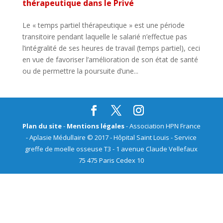
thérapeutique dans le Privé
Le « temps partiel thérapeutique » est une période
transitoire pendant laquelle le salarié n’effectue pas
l’intégralité de ses heures de travail (temps partiel), ceci
en vue de favoriser l’amélioration de son état de santé
ou de permettre la poursuite d’une...
Plan du site
-
Mentions légales
- Association HPN France
- Aplasie Médullaire © 2017 - Hôpital Saint Louis - Service
greffe de moelle osseuse T3 - 1 avenue Claude Vellefaux
75 475 Paris Cedex 10