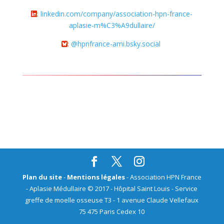
:
linkedin.com/company/association-hpn-france-
aplasie-m%C3%A9dullaire/
:
@hpnfrance-ami.bsky.social
Plan du site
-
Mentions légales
- Association HPN France
- Aplasie Médullaire © 2017 - Hôpital Saint Louis - Service
greffe de moelle osseuse T3 - 1 avenue Claude Vellefaux
75 475 Paris Cedex 10