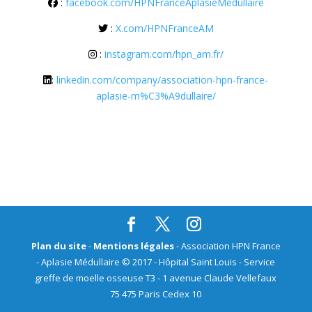
:
facebook.com/HPNFranceAplasieMedullaire
:
X.com/HPNFranceAM
:
instagram.com/hpn_am.fr/
:
linkedin.com/company/association-hpn-france-
aplasie-m%C3%A9dullaire/
Plan du site
-
Mentions légales
- Association HPN France
- Aplasie Médullaire © 2017 - Hôpital Saint Louis - Service
greffe de moelle osseuse T3 - 1 avenue Claude Vellefaux
75 475 Paris Cedex 10