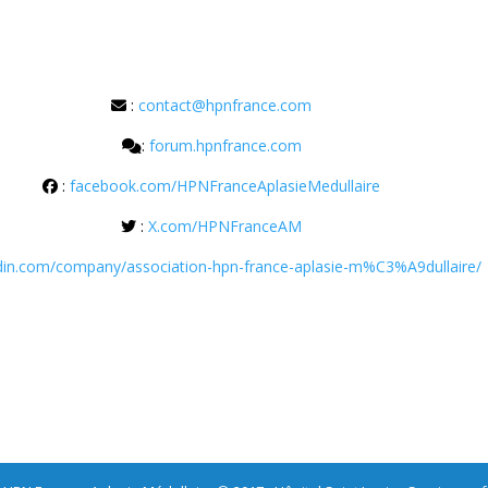
:
contact@hpnfrance.com
:
forum.hpnfrance.com
:
facebook.com/HPNFranceAplasieMedullaire
:
X.com/HPNFranceAM
edin.com/company/association-hpn-france-aplasie-m%C3%A9dullaire/