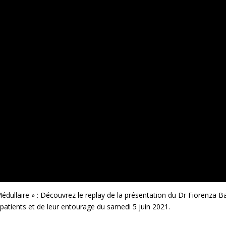
édullaire » : Découvrez le replay de la présentation du Dr Fiorenza B
patients et de leur entourage du samedi 5 juin 2021.