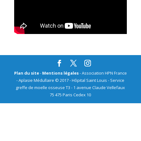
Plan du site
-
Mentions légales
- Association HPN France
- Aplasie Médullaire © 2017 - Hôpital Saint Louis - Service
greffe de moelle osseuse T3 - 1 avenue Claude Vellefaux
75 475 Paris Cedex 10