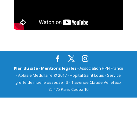
Plan du site
-
Mentions légales
- Association HPN France
- Aplasie Médullaire © 2017 - Hôpital Saint Louis - Service
greffe de moelle osseuse T3 - 1 avenue Claude Vellefaux
75 475 Paris Cedex 10