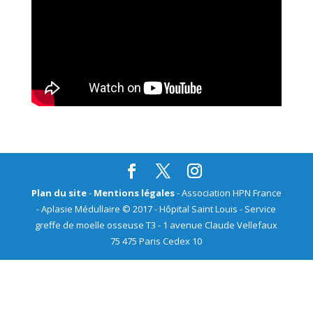
Plan du site
-
Mentions légales
- Association HPN France
- Aplasie Médullaire © 2017 - Hôpital Saint Louis - Service
greffe de moelle osseuse T3 - 1 avenue Claude Vellefaux
75 475 Paris Cedex 10