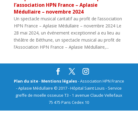
l’association HPN France – Aplasie
Médullaire – novembre 2024
Un spectacle musical caritatif au profit de l’association
HPN France – Aplasie Médullaire – novembre 2024 Le
28 mai 2024, un événement exceptionnel a eu lieu au
théâtre de Béthune, un spectacle musical au profit de
l’Association HPN France – Aplasie Médullaire,...
Plan du site
-
Mentions légales
- Association HPN France
- Aplasie Médullaire © 2017 - Hôpital Saint Louis - Service
greffe de moelle osseuse T3 - 1 avenue Claude Vellefaux
75 475 Paris Cedex 10