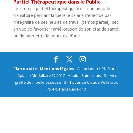
Partiel Thérapeutique dans le Public
Le « temps partiel thérapeutique » est une période
transitoire pendant laquelle le salarié n’effectue pas
l’intégralité de ses heures de travail (temps partiel), ceci
en vue de favoriser l’amélioration de son état de santé
ou de permettre la poursuite d’une...
Plan du site
-
Mentions légales
- Association HPN France
- Aplasie Médullaire © 2017 - Hôpital Saint Louis - Service
greffe de moelle osseuse T3 - 1 avenue Claude Vellefaux
75 475 Paris Cedex 10