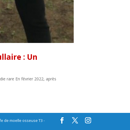
llaire : Un
ie rare En février 2022, après
ffe de moelle osseuse T3 -