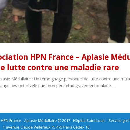
ociation HPN France – Aplasie Médu
e lutte contre une maladie rare
plasie Médullaire : Un témoignage personnel de lutte contre une malad
 sanguines ont révélé que mon père était gravement malade....
 HPN France - Aplasie Médullaire © 2017 - Hôpital Saint Louis - Service gre
1 avenue Claude Vellefaux 75 475 Paris Cedex 10