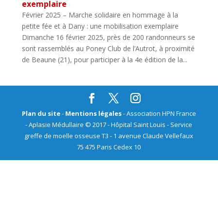
exemplaire
Février 2025 – Marche solidaire en hommage à la
petite fée et à Dany : une mobilisation exemplaire
Dimanche 16 février 2025, près de 200 randonneurs se
sont rassemblés au Poney Club de l’Autrot, à proximité
de Beaune (21), pour participer à la 4e édition de la...
Plan du site
-
Mentions légales
- Association HPN France
- Aplasie Médullaire © 2017 - Hôpital Saint Louis - Service
greffe de moelle osseuse T3 - 1 avenue Claude Vellefaux
75 475 Paris Cedex 10