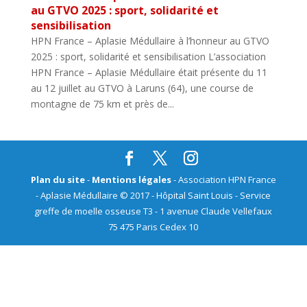
au GTVO 2025 : sport, solidarité et
sensibilisation
HPN France – Aplasie Médullaire à l’honneur au GTVO
2025 : sport, solidarité et sensibilisation L’association
HPN France – Aplasie Médullaire était présente du 11
au 12 juillet au GTVO à Laruns (64), une course de
montagne de 75 km et près de...
Plan du site
-
Mentions légales
- Association HPN France
- Aplasie Médullaire © 2017 - Hôpital Saint Louis - Service
greffe de moelle osseuse T3 - 1 avenue Claude Vellefaux
75 475 Paris Cedex 10