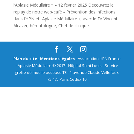
l’Aplasie Médullaire » – 12 février 2025 Découvrez le
replay de notre web-café « Prévention des infections
dans l’HPN et l’Aplasie Médullaire », avec le Dr Vincent
Alcazer, hématologue, Chef de clinique...
Plan du site
-
Mentions légales
- Association HPN France
- Aplasie Médullaire © 2017 - Hôpital Saint Louis - Service
greffe de moelle osseuse T3 - 1 avenue Claude Vellefaux
75 475 Paris Cedex 10