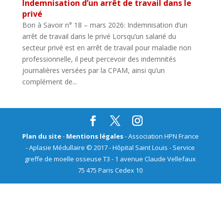
Indemnisation d’un arrêt de travail dans le
privé
Bon à Savoir n° 18 – mars 2026: Indemnisation d’un
arrêt de travail dans le privé Lorsqu’un salarié du
secteur privé est en arrêt de travail pour maladie non
professionnelle, il peut percevoir des indemnités
journalières versées par la CPAM, ainsi qu’un
complément de...
Plan du site
-
Mentions légales
- Association HPN France
- Aplasie Médullaire © 2017 - Hôpital Saint Louis - Service
greffe de moelle osseuse T3 - 1 avenue Claude Vellefaux
75 475 Paris Cedex 10