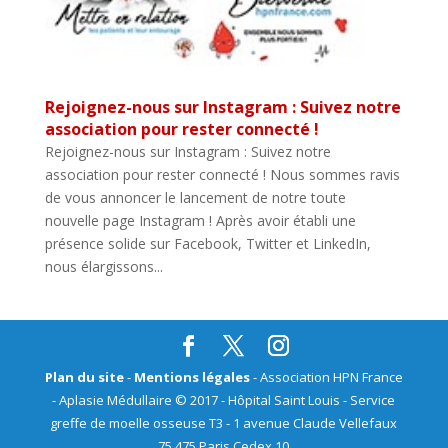
Rejoignez-nous sur Instagram : Suivez notre
association pour rester connecté !
Rejoignez-nous sur Instagram : Suivez notre
association pour rester connecté ! Nous sommes ravis
de vous annoncer le lancement de notre toute
nouvelle page Instagram ! Après avoir établi une
présence solide sur Facebook, Twitter et LinkedIn,
nous élargissons...
Plan du site
-
Mentions légales
- Association HPN France
- Aplasie Médullaire © 2017 - Hôpital Saint Louis - Service
greffe de moelle osseuse T3 - 1 avenue Claude Vellefaux
75 475 Paris Cedex 10