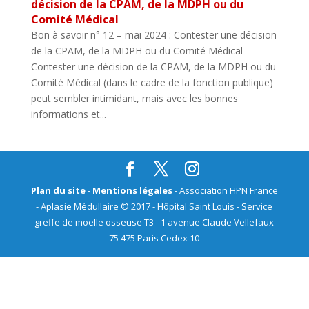
décision de la CPAM, de la MDPH ou du
Comité Médical
Bon à savoir n° 12 – mai 2024 : Contester une décision
de la CPAM, de la MDPH ou du Comité Médical
Contester une décision de la CPAM, de la MDPH ou du
Comité Médical (dans le cadre de la fonction publique)
peut sembler intimidant, mais avec les bonnes
informations et...
Plan du site
-
Mentions légales
- Association HPN France
- Aplasie Médullaire © 2017 - Hôpital Saint Louis - Service
greffe de moelle osseuse T3 - 1 avenue Claude Vellefaux
75 475 Paris Cedex 10