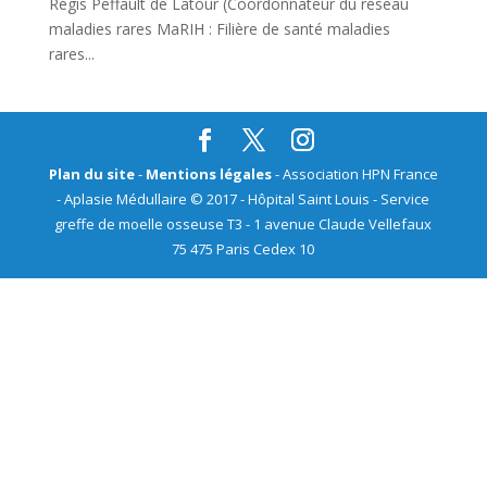
Régis Peffault de Latour (Coordonnateur du réseau
maladies rares MaRIH : Filière de santé maladies
rares...
Plan du site
-
Mentions légales
- Association HPN France
- Aplasie Médullaire © 2017 - Hôpital Saint Louis - Service
greffe de moelle osseuse T3 - 1 avenue Claude Vellefaux
75 475 Paris Cedex 10