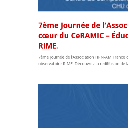
7ème Journée de l’Assoc
cœur du CeRAMIC – Éduca
RIME.
7ème Journée de l’Association HPN-AM France d
observatoire RIME. Découvrez la rediffusion de 