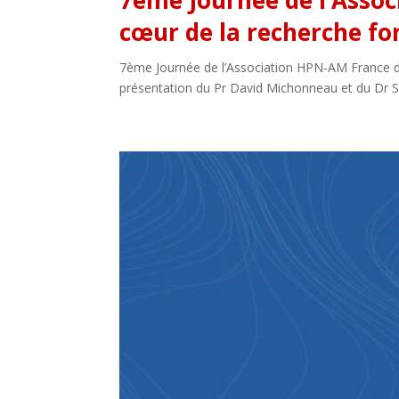
7ème Journée de l’Assoc
cœur de la recherche f
7ème Journée de l’Association HPN-AM France du
présentation du Pr David Michonneau et du Dr So