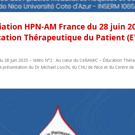
iation HPN-AM France du 28 juin 20
tion Thérapeutique du Patient (ET
u 28 juin 2025 – Vidéo N°2 : Au cœur du CeRAMIC – Éducation Thérap
la présentation du Dr Michael Loschi, du CHU de Nice et du Centre d