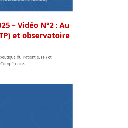
25 – Vidéo N°2 : Au
P) et observatoire
eutique du Patient (ETP) et
e Compétence...