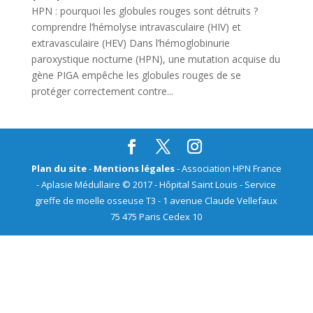
HPN : pourquoi les globules rouges sont détruits ?
comprendre l’hémolyse intravasculaire (HIV) et
extravasculaire (HEV) Dans l’hémoglobinurie
paroxystique nocturne (HPN), une mutation acquise du
gène PIGA empêche les globules rouges de se
protéger correctement contre...
Plan du site
-
Mentions légales
- Association HPN France
- Aplasie Médullaire © 2017 - Hôpital Saint Louis - Service
greffe de moelle osseuse T3 - 1 avenue Claude Vellefaux
75 475 Paris Cedex 10