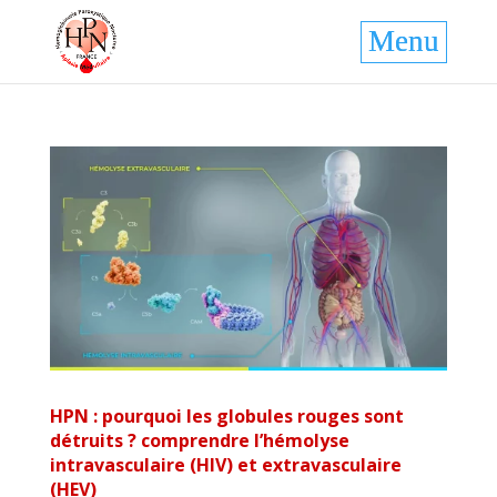
HPN : pourquoi les globules rouges sont
détruits ? comprendre l’hémolyse
intravasculaire (HIV) et extravasculaire
(HEV)