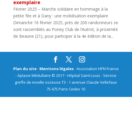
exemplaire
Février 2025 – Marche solidaire en hommage à la
petite fée et à Dany : une mobilisation exemplaire
Dimanche 16 février 2025, près de 200 randonneurs se
sont rassemblés au Poney Club de l’Autrot, à proximité
de Beaune (21), pour participer à la 4e édition de la...
Plan du site
-
Mentions légales
- Association HPN France
- Aplasie Médullaire © 2017 - Hôpital Saint Louis - Service
greffe de moelle osseuse T3 - 1 avenue Claude Vellefaux
75 475 Paris Cedex 10