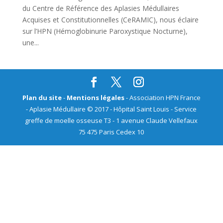
du Centre de Référence des Aplasies Médullaires
Acquises et Constitutionnelles (CeRAMIC), nous éclaire
sur l’HPN (Hémoglobinurie Paroxystique Nocturne),
une...
Plan du site
-
Mentions légales
- Association HPN France
- Aplasie Médullaire © 2017 - Hôpital Saint Louis - Service
greffe de moelle osseuse T3 - 1 avenue Claude Vellefaux
75 475 Paris Cedex 10