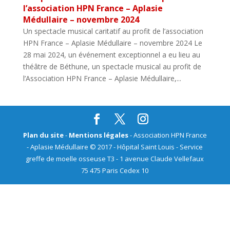
l’association HPN France – Aplasie
Médullaire – novembre 2024
Un spectacle musical caritatif au profit de l’association
HPN France – Aplasie Médullaire – novembre 2024 Le
28 mai 2024, un événement exceptionnel a eu lieu au
théâtre de Béthune, un spectacle musical au profit de
l’Association HPN France – Aplasie Médullaire,...
Plan du site
-
Mentions légales
- Association HPN France
- Aplasie Médullaire © 2017 - Hôpital Saint Louis - Service
greffe de moelle osseuse T3 - 1 avenue Claude Vellefaux
75 475 Paris Cedex 10