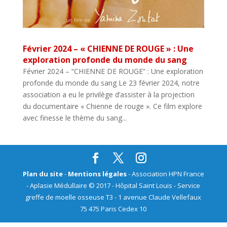
Février 2024 – « CHIENNE DE ROUGE » : Une
exploration profonde du monde du sang
Février 2024 – “CHIENNE DE ROUGE” : Une exploration
profonde du monde du sang Le 23 février 2024, notre
association a eu le privilège d’assister à la projection
du documentaire « Chienne de rouge ». Ce film explore
avec finesse le thème du sang...
Plan du site
-
Mentions légales
- Association HPN France
- Aplasie Médullaire © 2017 - Hôpital Saint Louis - Service
greffe de moelle osseuse T3 - 1 avenue Claude Vellefaux
75 475 Paris Cedex 10