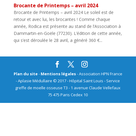
Brocante de Printemps – avril 2024
Brocante de Printemps – avril 2024 Le soleil est de
retour et avec lui, les brocantes ! Comme chaque
année, Rodica est présente au stand de l’Association à
Dammartin-en-Goële (77230). L’édition de cette année,
qui s’est déroulée le 28 avril, a généré 360 €...
Plan du site
-
Mentions légales
- Association HPN France
- Aplasie Médullaire © 2017 - Hôpital Saint Louis - Service
greffe de moelle osseuse T3 - 1 avenue Claude Vellefaux
75 475 Paris Cedex 10