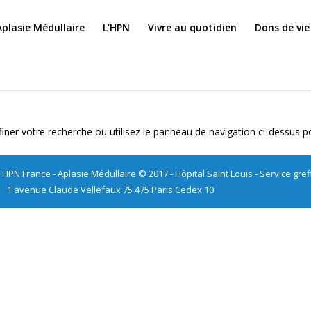
Aplasie Médullaire
L’HPN
Vivre au quotidien
Dons de vie
er votre recherche ou utilisez le panneau de navigation ci-dessus pour
 HPN France - Aplasie Médullaire © 2017 - Hôpital Saint Louis - Service gre
1 avenue Claude Vellefaux 75 475 Paris Cedex 10